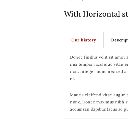
With Horizontal st
Our history
Descrip
Donec finibus velit sit amet a
nisi tempor iaculis ac vitae e
non. Integer nunc nec sed a a
et.
Mauris eleifend vitae augue e
nunc. Donec maximus nibh au
accumsan dapibus lacus ac pul