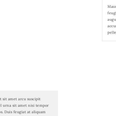
Maur
feug
augu
accu
pell
t sit amet arcu suscipit
el urna sit amet nisi tempor
os. Duis feugiat at aliquam