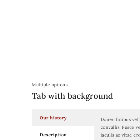
Multiple options
Tab with background
Our history
Donec finibus veli
convallis. Fusce v
Description
iaculis ac vitae er