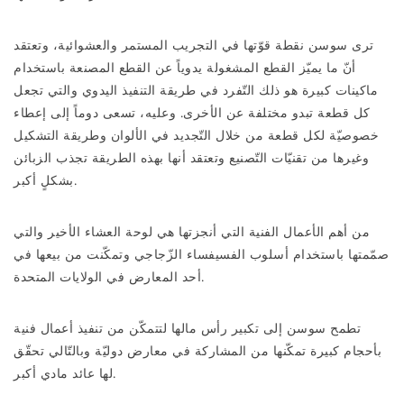
ترى سوسن نقطة قوّتها في التجريب المستمر والعشوائية، وتعتقد
أنّ ما يميّز القطع المشغولة يدوياً عن القطع المصنعة باستخدام
ماكينات كبيرة هو ذلك التّفرد في طريقة التنفيذ اليدوي والتي تجعل
كل قطعة تبدو مختلفة عن الأخرى. وعليه، تسعى دوماً إلى إعطاء
خصوصيّة لكل قطعة من خلال التّجديد في الألوان وطريقة التشكيل
وغيرها من تقنيّات التّصنيع وتعتقد أنها بهذه الطريقة تجذب الزبائن
بشكلٍ أكبر.
من أهم الأعمال الفنية التي أنجزتها هي لوحة العشاء الأخير والتي
صمّمتها باستخدام أسلوب الفسيفساء الزّجاجي وتمكّنت من بيعها في
أحد المعارض في الولايات المتحدة.
تطمح سوسن إلى تكبير رأس مالها لتتمكّن من تنفيذ أعمال فنية
بأحجام كبيرة تمكّنها من المشاركة في معارض دوليّة وبالتّالي تحقّق
لها عائد مادي أكبر.