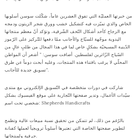
من خبرتها العمليّة التي تفوق العشرين عاماً، شكّلت سوسن أسلوبها
الخاص والذي تميّزت فيه كتشكيل خشب وورق شجر الزيتون ودمجه
مع الزجاج كأحد أشكال التّحف الشّرقية، وتؤكد أنّ معظم منتجاتها
اليدوية موجّهة للسيّاح والأجانب ممّا دفعها للتّركيز على الرّموز
الدّينية المسيحيّة بشكلٍ خاص لما في هذا المجال من طلبٍ عالٍ من
السّياح الزّائرين لفلسطين. أضافت سوسن: ” أشعر أن المواطن
المحلّي لا يرغب باقتناء هذه المنتجات، وعليه أبحث دوماً عن طرق
تسويق جديدة للأجانب”.
شاركت في دورات متخصّصة في التّسويق الإلكتروني مع منتدى
سيّدات الأعمال، وتدير صفحتها التّجارية على موقع الفيسبوك بشكل
شخصي تحت اسم: Shepherds Handicrafts
بالرّغم من ذلك، لم تتمكن من تحقيق نسبة مبيعات عالية وتطمح
لتطوير صفحتها الخاصة التي تعتبرها أسلوباً ترويجياً لعملها كفنانة
حرفية ولمنتجاتها.