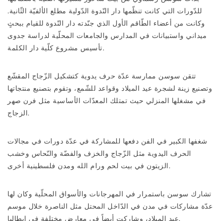
للدّورات التي كانت تنظّمها دار النّدوة الدّولية مطلع الألفيّة الثّانية.
وكانت من أعضاء الطّاقم الأول الذي جنّدته دار النّدوة للقيام ببحثٍ
ميداني واستبيانات في المدارس والجامعات المحلّية لدراسة جدوى
تأسيس مشروع كلّية دار الكلمة.
تتقن سوسن ممارسة عدّة حرف يدوية كتشكيل الزّجاج المقشّع
وتصنيع زينة لشجرة عيد الميلاد وقواعد للشّمع، وتقوم بتصنيع منتجاتها
في مشغلها المنزلي حيث تمتلك المعدّات الأساسية مثل فرن صهر
الزجاج.
شغفها الكبير في الفن دفعها للمشاركة في عدّة دورات في مجالات
الحرف اليدوية مثل الزّجاج والخزف والفضّة والنّحاس وخشب
الزيتون في بيت لحم ورام الله ومدن فلسطينية أخرى.
تشارك سوسن باستمرار في المهرجانات والأسواق المحلّية وكان لها
عدّة مشاركات في مدن في الدّاخل المحتل مثل الناصرة خلال موسم
عيد الميلاد، وشاركت أيضاً في معارض مختلفة في إيطاليا.